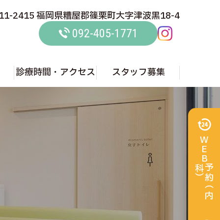
11-2415 福岡県糟屋郡篠栗町大字津波黒18-4
092-405-1771
診療時間・アクセス
スタッフ募集
WEB
）
予
約
（
内
科