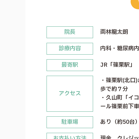
院長
両林龍太朗
診療内容
内科・糖尿病
最寄駅
JR「篠栗駅」
・篠栗駅(北口
歩で約７分
アクセス
・久山町「イ
ール篠栗前下
駐車場
あり（約50台
お支払い方法
現金、クレジ