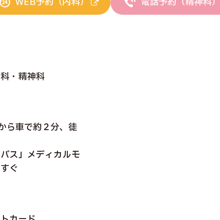
WEB予約（内科）
電話予約（精神科
内科・精神科
)から車で約２分、徒
コバス」メディカルモ
車すぐ
）
ットカード