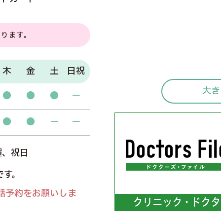
なります。
木
金
土
日祝
大き
●
●
●
－
●
●
－
－
曜、祝日
です。
話予約をお願いしま