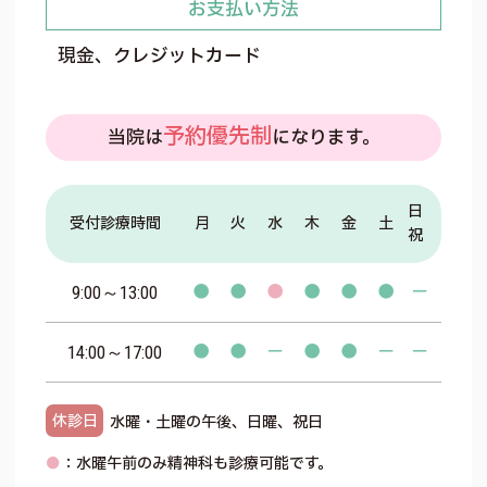
お支払い方法
現金、クレジットカード
予約優先制
当院は
になります。
日
受付診療時間
月
火
水
木
金
土
祝
●
●
●
●
●
●
－
9:00～13:00
●
●
－
●
●
－
－
14:00～17:00
休診日
水曜・土曜の午後、日曜、祝日
●
：水曜午前のみ精神科も診療可能です。