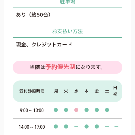
駐車場
あり（約50台）
お支払い方法
現金、クレジットカード
予約優先制
当院は
になります。
日
受付診療時間
月
火
水
木
金
土
祝
●
●
●
●
●
●
－
9:00～13:00
●
●
－
●
●
－
－
14:00～17:00