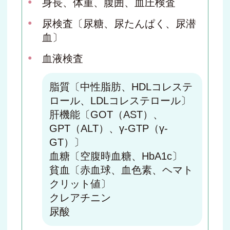
身長、体重、腹囲、血圧検査
尿検査〔尿糖、尿たんぱく、尿潜
血〕
血液検査
脂質〔中性脂肪、HDLコレステ
ロール、LDLコレステロール〕
肝機能〔GOT（AST）、
GPT（ALT）、γ-GTP（γ-
GT）〕
血糖〔空腹時血糖、HbA1c〕
貧血〔赤血球、血色素、ヘマト
クリット値〕
クレアチニン
尿酸