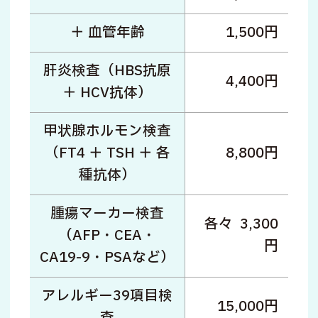
＋ 血管年齢
1,500円
肝炎検査（HBS抗原
4,400円
＋ HCV抗体）
甲状腺ホルモン検査
（FT4 ＋ TSH ＋ 各
8,800円
種抗体）
腫瘍マーカー検査
各々 3,300
（AFP・CEA・
円
CA19-9・PSAなど）
アレルギー39項目検
15,000円
査